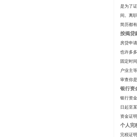
是为了
间。离
简历都
按揭贷
房贷申
也许多
固定时
户业主
审查你
银行资
银行资金
日起至
资金证
个人完
完税证