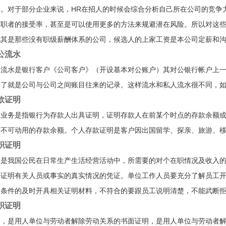
险。对于部分企业来说，HR在招人的时候会综合分析自己所在公司的竞争
求职者的接受率，甚至是可以使用更多的方法来规避潜在风险。所以对这些
其是那些没有职级薪酬体系的公司，候选人的上家工资是本公司定薪和沟通o
公流水
户流水是银行客户《公司客户》（开设基本对公账户）其对公银行帐户上
白了就是公司与公司之间账目往来的记录。这样流水和私人流水很不同，
款证明
明业务是指银行为存款人出具证明，证明存款人在前某个时点的存款余额
前不可动用的存款余额。个人存款证明是客户因出国留学、探亲、旅游、
职证明
明是我国公民在日常生产生活经营活动中，所需要的对个在职情况及收入
据证明有关人员或事实的真实情况的凭证。单位工作人员要充分了解员工
合条件的及时开具相关证明材料，不符合的要跟员工说明清楚，不能武断
职证明
明，是用人单位与劳动者解除劳动关系的书面证明，是用人单位与劳动者