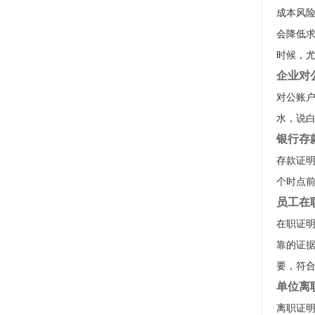
成本风
会降低
时候，尤
企业对
对公账
水，说
银行存
存款证
个时点
员工在
在职证
靠的证
要，符
单位离
离职证