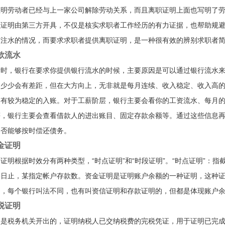
证明劳动者已经与上一家公司解除劳动关系，而且离职证明上面也写明了
职证明由第三方开具，不仅是核实求职者工作经历的有力证据，也帮助规
有注水的情况，而要求求职者提供离职证明，是一种很有效的辨别求职者
款流水
请时，银行在要求你提供银行流水的时候，主要原因是可以通过银行流水
多少少会有差距，但在大方向上，无非就是每月连续、收入稳定、收入高
间有较为稳定的入账。对于工薪阶层，银行主要会看你的工资流水、每月
等，银行主要会查看借款人的进出账目、固定存款余额等。通过这些信息
是否能够按时偿还债务。
金证明
证明根据时效分有两种类型，“时点证明”和“时段证明”。“时点证明”：
某日止，某指定帐户存款数。资金证明是证明账户余额的一种证明，这种
明，每个银行叫法不同，也有叫资信证明和存款证明的，但都是体现账户
税证明
明是税务机关开出的，证明纳税人已交纳税费的完税凭证，用于证明已完