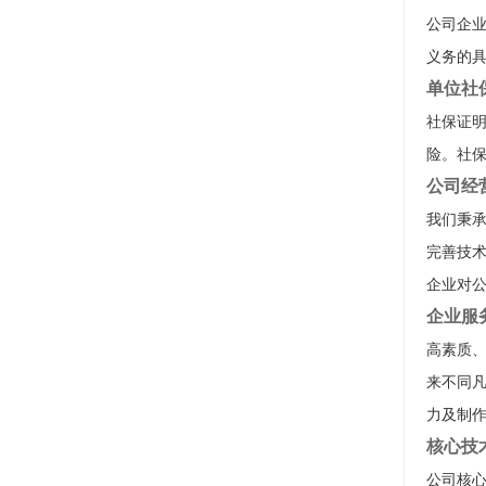
公司企
义务的
单位社
社保证
险。社
公司经
我们秉承
完善技
企业对
企业服
高素质
来不同
力及制
核心技
公司核