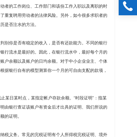
劳动者的工作岗位、工作部门和该份工作入职以及离职的时
避了重复聘用劳动者的法律风险。另外，如今很多求职者的
简历是否注水的方法。
来判别你是否有稳定的收入，是否有还款能力。不同的银行
的银行流水是最好的。因此，在银行流水中，最好每个月的
的账户余额以及账户的日均余额。对于中小企业业主、个体
再根据银行自有的模型测算你一个月的可自由支配的款项，
指截止某日某时点，某指定帐户存款余额。“时段证明”：指某
证明由银行查证该账户有资金后才出具的证明、我们所说的
余额的证明。
成纳税义务。常见的完税证明有个人所得税完税证明、境外