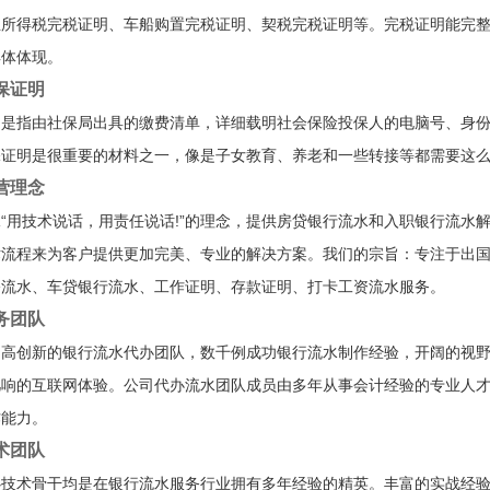
业所得税完税证明、车船购置完税证明、契税完税证明等。完税证明能完
具体体现。
保证明
明是指由社保局出具的缴费清单，详细载明社会保险投保人的电脑号、身
保证明是很重要的材料之一，像是子女教育、养老和一些转接等都需要这
营理念
“用技术说话，用责任说话!”的理念，提供房贷银行流水和入职银行流水
术流程来为客户提供更加完美、专业的解决方案。我们的宗旨：专注于出
公流水、车贷银行流水、工作证明、存款证明、打卡工资流水服务。
务团队
、高创新的银行流水代办团队，数千例成功银行流水制作经验，开阔的视
凡响的互联网体验。公司代办流水团队成员由多年从事会计经验的专业人
作能力。
术团队
心技术骨干均是在银行流水服务行业拥有多年经验的精英。丰富的实战经