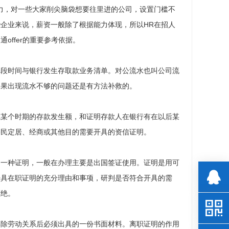
力，对一些大家削尖脑袋想要往里进的公司，设置门槛不
企业来说，薪资一般除了根据能力体现，所以HR在招人
ffer的重要参考依据。
一段时间与银行发生存取款业务清单。对公流水也叫公司流
如果出现流水不够的问题还是有方法补救的。
或某个时期的存款发生额，和证明存款人在银行有在以后某
移民定居、经商或其他目的需要开具的资信证明。
的一种证明，一般在办理主要是出国签证使用。证明是用可
开具在职证明的充分理由和事项，研判是否符合开具的需
拒绝。
解除劳动关系后必须出具的一份书面材料。离职证明的作用