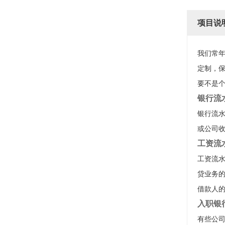
项目说
我们常
定制，
要不是个
银行流
银行流水
或公司
工资流
工资流
贷业务
借款人
入职银
有些公