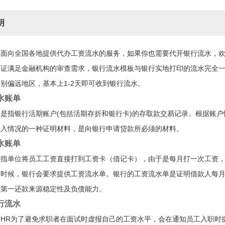
明
年面向全国各地提供代办工资流水的服务，如果你也需要代开银行流水，
保证满足金融机构的审查需求，银行流水模板与银行实地打印的流水完全
别偏远地区，基本上1-2天即可收到银行流水。
水账单
是指银行活期账户(包括活期存折和银行卡)的存取款交易记录。根据账
收入情况的一种证明材料，是向银行申请贷款所必须的材料。
水账单
水指单位将员工工资直接打到工资卡（借记卡），由于是每月打一次工资
的时候，银行会要求提供工资流水单。银行的工资流水单是证明借款人每
的第一还款来源稳定性及负债能力。
行流水
司HR为了避免求职者在面试时虚报自己的工资水平，会在通知员工入职时