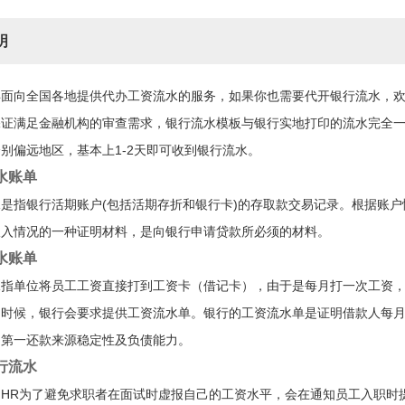
明
年面向全国各地提供代办工资流水的服务，如果你也需要代开银行流水，
保证满足金融机构的审查需求，银行流水模板与银行实地打印的流水完全
别偏远地区，基本上1-2天即可收到银行流水。
水账单
是指银行活期账户(包括活期存折和银行卡)的存取款交易记录。根据账
收入情况的一种证明材料，是向银行申请贷款所必须的材料。
水账单
水指单位将员工工资直接打到工资卡（借记卡），由于是每月打一次工资
的时候，银行会要求提供工资流水单。银行的工资流水单是证明借款人每
的第一还款来源稳定性及负债能力。
行流水
司HR为了避免求职者在面试时虚报自己的工资水平，会在通知员工入职时