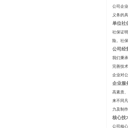
公司企
义务的
单位社
社保证
险。社
公司经
我们秉承
完善技
企业对
企业服
高素质
来不同
力及制
核心技
公司核