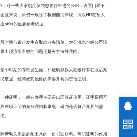
力，对一些大家削尖脑袋想要往里进的公司，设置门槛不
企业来说，薪资一般除了根据能力体现，所以HR在招人
ffer的重要参考依据。
一段时间与银行发生存取款业务清单。对公流水也叫公司流
如果出现流水不够的问题还是有方法补救的。
或某个时期的存款发生额，和证明存款人在银行有在以后某
移民定居、经商或其他目的需要开具的资信证明。
的一种证明，一般在办理主要是出国签证使用。证明是用可
开具在职证明的充分理由和事项，研判是否符合开具的需
拒绝。
解除劳动关系后必须出具的一份书面材料。离职证明的作用