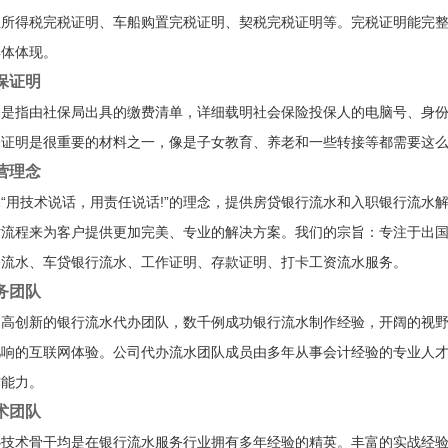
业所得税完税证明、车船购置完税证明、契税完税证明等。完税证明能完
具体体现。
保证明
明是指由社保局出具的缴费清单，详细载明社会保险投保人的电脑号、身
保证明是很重要的材料之一，像是子女教育、养老和一些转接等都需要这
营理念
“用技术说话，用责任说话!”的理念，提供房贷银行流水和入职银行流水
术流程来为客户提供更加完美、专业的解决方案。我们的宗旨：专注于出
公流水、车贷银行流水、工作证明、存款证明、打卡工资流水服务。
务团队
、高创新的银行流水代办团队，数千例成功银行流水制作经验，开阔的视
凡响的互联网体验。公司代办流水团队成员由多年从事会计经验的专业人
作能力。
术团队
心技术骨干均是在银行流水服务行业拥有多年经验的精英。丰富的实战经