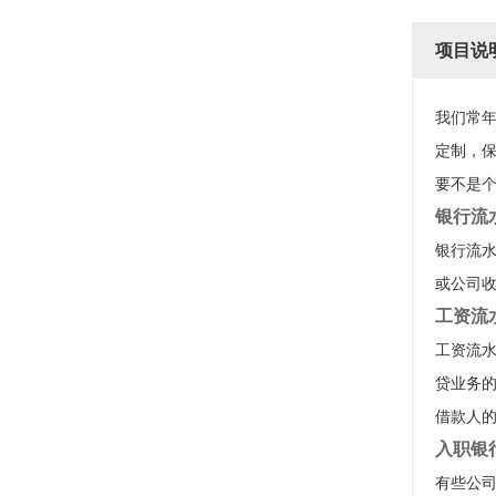
项目说
我们常
定制，
要不是个
银行流
银行流水
或公司
工资流
工资流
贷业务
借款人
入职银
有些公