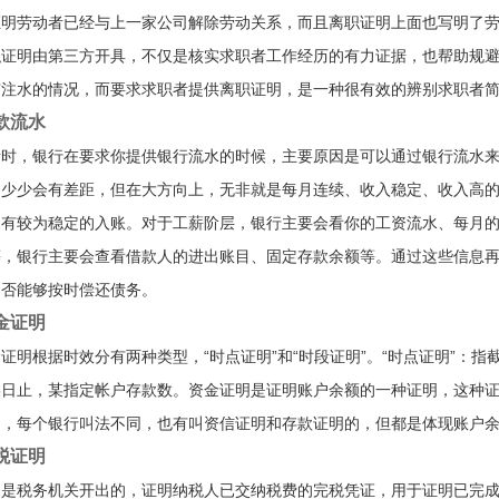
证明劳动者已经与上一家公司解除劳动关系，而且离职证明上面也写明了
职证明由第三方开具，不仅是核实求职者工作经历的有力证据，也帮助规
有注水的情况，而要求求职者提供离职证明，是一种很有效的辨别求职者
款流水
请时，银行在要求你提供银行流水的时候，主要原因是可以通过银行流水
多少少会有差距，但在大方向上，无非就是每月连续、收入稳定、收入高
间有较为稳定的入账。对于工薪阶层，银行主要会看你的工资流水、每月
等，银行主要会查看借款人的进出账目、固定存款余额等。通过这些信息
是否能够按时偿还债务。
金证明
证明根据时效分有两种类型，“时点证明”和“时段证明”。“时点证明”：
某日止，某指定帐户存款数。资金证明是证明账户余额的一种证明，这种
明，每个银行叫法不同，也有叫资信证明和存款证明的，但都是体现账户
税证明
明是税务机关开出的，证明纳税人已交纳税费的完税凭证，用于证明已完