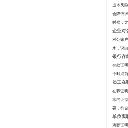
成本风
会降低
时候，尤
企业对
对公账
水，说
银行存
存款证
个时点
员工在
在职证
靠的证
要，符
单位离
离职证