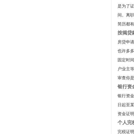
是为了
间。离
简历都
按揭贷
房贷申
也许多
固定时
户业主
审查你
银行资
银行资金
日起至
资金证
个人完
完税证