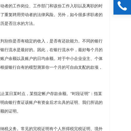
劳动者的工作岗位、工作部门和该份工作入职以及离职的时
避了重复聘用劳动者的法律风险。另外，如今很多求职者的
简历是否注水的方法。
来判别你是否有稳定的收入，是否有还款能力。不同的银行
的银行流水是最好的。因此，在银行流水中，最好每个月的
的账户余额以及账户的日均余额。对于中小企业业主、个体
再根据银行自有的模型测算你一个月的可自由支配的款项，
指截止某日某时点，某指定帐户存款余额。“时段证明”：指某
证明由银行查证该账户有资金后才出具的证明、我们所说的
余额的证明。
成纳税义务。常见的完税证明有个人所得税完税证明、境外