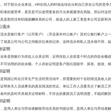
险。对于部分企业来说，HR在招人的时候会综合分析自己所在公司的竞争
求职者的接受率，甚至是可以使用更多的方法来规避潜在风险。所以对这些
其是那些没有职级薪酬体系的公司，候选人的上家工资是本公司定薪和沟通o
公流水
户流水是银行客户《公司客户》（开设基本对公账户）其对公银行帐户上
白了就是公司与公司之间账目往来的记录。这样流水和私人流水很不同，
款证明
明业务是指银行为存款人出具证明，证明存款人在前某个时点的存款余额
前不可动用的存款余额。个人存款证明是客户因出国留学、探亲、旅游、
职证明
明是我国公民在日常生产生活经营活动中，所需要的对个在职情况及收入
据证明有关人员或事实的真实情况的凭证。单位工作人员要充分了解员工
合条件的及时开具相关证明材料，不符合的要跟员工说明清楚，不能武断
职证明
明，是用人单位与劳动者解除劳动关系的书面证明，是用人单位与劳动者