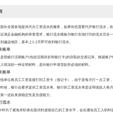
明
年面向全国各地提供代办工资流水的服务，如果你也需要代开银行流水，
保证满足金融机构的审查需求，银行流水模板与银行实地打印的流水完全
别偏远地区，基本上1-2天即可收到银行流水。
水账单
是指银行活期账户(包括活期存折和银行卡)的存取款交易记录。根据账
收入情况的一种证明材料，是向银行申请贷款所必须的材料。
水账单
水指单位将员工工资直接打到工资卡（借记卡），由于是每月打一次工资
的时候，银行会要求提供工资流水单。银行的工资流水单是证明借款人每
的第一还款来源稳定性及负债能力。
行流水
司HR为了避免求职者在面试时虚报自己的工资水平，会在通知员工入职时