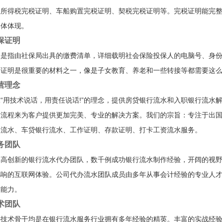
业所得税完税证明、车船购置完税证明、契税完税证明等。完税证明能完
具体体现。
保证明
明是指由社保局出具的缴费清单，详细载明社会保险投保人的电脑号、身
保证明是很重要的材料之一，像是子女教育、养老和一些转接等都需要这
营理念
“用技术说话，用责任说话!”的理念，提供房贷银行流水和入职银行流水
术流程来为客户提供更加完美、专业的解决方案。我们的宗旨：专注于出
公流水、车贷银行流水、工作证明、存款证明、打卡工资流水服务。
务团队
、高创新的银行流水代办团队，数千例成功银行流水制作经验，开阔的视
凡响的互联网体验。公司代办流水团队成员由多年从事会计经验的专业人
作能力。
术团队
心技术骨干均是在银行流水服务行业拥有多年经验的精英。丰富的实战经