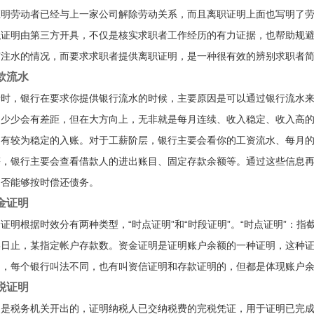
证明劳动者已经与上一家公司解除劳动关系，而且离职证明上面也写明了
职证明由第三方开具，不仅是核实求职者工作经历的有力证据，也帮助规
有注水的情况，而要求求职者提供离职证明，是一种很有效的辨别求职者
款流水
请时，银行在要求你提供银行流水的时候，主要原因是可以通过银行流水
多少少会有差距，但在大方向上，无非就是每月连续、收入稳定、收入高
间有较为稳定的入账。对于工薪阶层，银行主要会看你的工资流水、每月
等，银行主要会查看借款人的进出账目、固定存款余额等。通过这些信息
是否能够按时偿还债务。
金证明
证明根据时效分有两种类型，“时点证明”和“时段证明”。“时点证明”：
某日止，某指定帐户存款数。资金证明是证明账户余额的一种证明，这种
明，每个银行叫法不同，也有叫资信证明和存款证明的，但都是体现账户
税证明
明是税务机关开出的，证明纳税人已交纳税费的完税凭证，用于证明已完