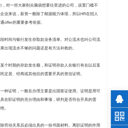
力，对一些大家削尖脑袋想要往里进的公司，设置门槛不
企业来说，薪资一般除了根据能力体现，所以HR在招人
ffer的重要参考依据。
一段时间与银行发生存取款业务清单。对公流水也叫公司流
如果出现流水不够的问题还是有方法补救的。
或某个时期的存款发生额，和证明存款人在银行有在以后某
移民定居、经商或其他目的需要开具的资信证明。
的一种证明，一般在办理主要是出国签证使用。证明是用可
开具在职证明的充分理由和事项，研判是否符合开具的需
拒绝。
解除劳动关系后必须出具的一份书面材料。离职证明的作用