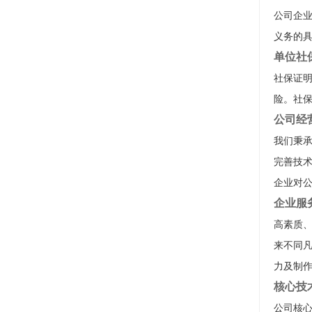
公司企
义务的
单位社
社保证
险。社
公司经
我们秉承
完善技
企业对
企业服
高素质
来不同
力及制
核心技
公司核