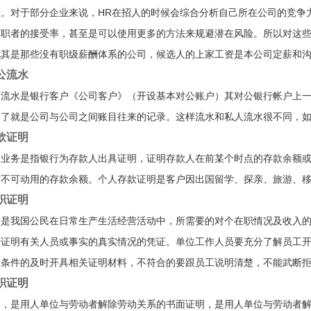
险。对于部分企业来说，HR在招人的时候会综合分析自己所在公司的竞争
求职者的接受率，甚至是可以使用更多的方法来规避潜在风险。所以对这些
其是那些没有职级薪酬体系的公司，候选人的上家工资是本公司定薪和沟通o
公流水
户流水是银行客户《公司客户》（开设基本对公账户）其对公银行帐户上
白了就是公司与公司之间账目往来的记录。这样流水和私人流水很不同，
款证明
明业务是指银行为存款人出具证明，证明存款人在前某个时点的存款余额
前不可动用的存款余额。个人存款证明是客户因出国留学、探亲、旅游、
职证明
明是我国公民在日常生产生活经营活动中，所需要的对个在职情况及收入
据证明有关人员或事实的真实情况的凭证。单位工作人员要充分了解员工
合条件的及时开具相关证明材料，不符合的要跟员工说明清楚，不能武断
职证明
明，是用人单位与劳动者解除劳动关系的书面证明，是用人单位与劳动者