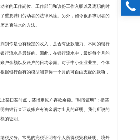
劳动者的工作岗位、工作部门和该份工作入职以及离职的时
避了重复聘用劳动者的法律风险。另外，如今很多求职者的
简历是否注水的方法。
来判别你是否有稳定的收入，是否有还款能力。不同的银行
的银行流水是最好的。因此，在银行流水中，最好每个月的
的账户余额以及账户的日均余额。对于中小企业业主、个体
再根据银行自有的模型测算你一个月的可自由支配的款项，
指截止某日某时点，某指定帐户存款余额。“时段证明”：指某
证明由银行查证该账户有资金后才出具的证明、我们所说的
余额的证明。
成纳税义务。常见的完税证明有个人所得税完税证明、境外