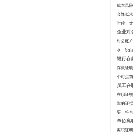
成本风
会降低
时候，尤
企业对
对公账
水，说
银行存
存款证
个时点
员工在
在职证
靠的证
要，符
单位离
离职证