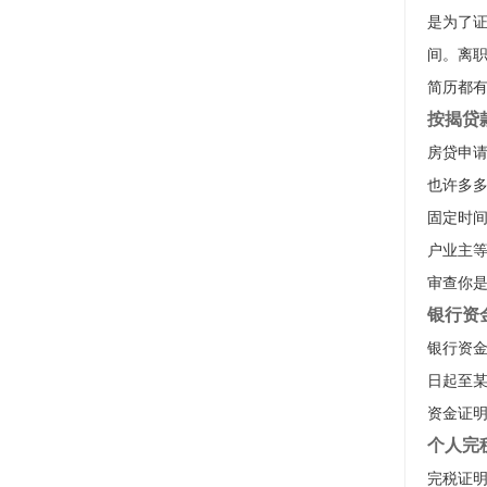
是为了
间。离
简历都
按揭贷
房贷申
也许多
固定时
户业主
审查你
银行资
银行资金
日起至
资金证
个人完
完税证