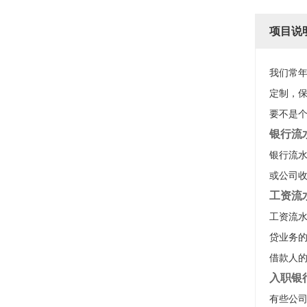
项目说
我们常
定制，
要不是个
银行流
银行流水
或公司
工资流
工资流
贷业务
借款人
入职银
有些公