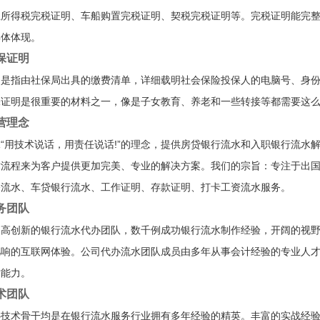
业所得税完税证明、车船购置完税证明、契税完税证明等。完税证明能完
具体体现。
保证明
明是指由社保局出具的缴费清单，详细载明社会保险投保人的电脑号、身
保证明是很重要的材料之一，像是子女教育、养老和一些转接等都需要这
营理念
“用技术说话，用责任说话!”的理念，提供房贷银行流水和入职银行流水
术流程来为客户提供更加完美、专业的解决方案。我们的宗旨：专注于出
公流水、车贷银行流水、工作证明、存款证明、打卡工资流水服务。
务团队
、高创新的银行流水代办团队，数千例成功银行流水制作经验，开阔的视
凡响的互联网体验。公司代办流水团队成员由多年从事会计经验的专业人
作能力。
术团队
心技术骨干均是在银行流水服务行业拥有多年经验的精英。丰富的实战经