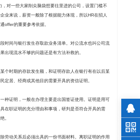
力，对一些大家削尖脑袋想要往里进的公司，设置门槛不
企业来说，薪资一般除了根据能力体现，所以HR在招人
ffer的重要参考依据。
一段时间与银行发生存取款业务清单。对公流水也叫公司流
如果出现流水不够的问题还是有方法补救的。
或某个时期的存款发生额，和证明存款人在银行有在以后某
移民定居、经商或其他目的需要开具的资信证明。
的一种证明，一般在办理主要是出国签证使用。证明是用可
开具在职证明的充分理由和事项，研判是否符合开具的需
拒绝。
解除劳动关系后必须出具的一份书面材料。离职证明的作用