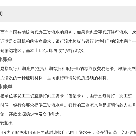
明
年面向全国各地提供代办工资流水的服务，如果你也需要代开银行流水，
保证满足金融机构的审查需求，银行流水模板与银行实地打印的流水完全
别偏远地区，基本上1-2天即可收到银行流水。
水账单
是指银行活期账户(包括活期存折和银行卡)的存取款交易记录。根据账
收入情况的一种证明材料，是向银行申请贷款所必须的材料。
水账单
水指单位将员工工资直接打到工资卡（借记卡），由于是每月打一次工资
的时候，银行会要求提供工资流水单。银行的工资流水单是证明借款人每
的第一还款来源稳定性及负债能力。
行流水
司HR为了避免求职者在面试时虚报自己的工资水平，会在通知员工入职时