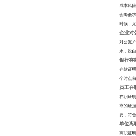
成本风
会降低
时候，尤
企业对
对公账
水，说
银行存
存款证
个时点
员工在
在职证
靠的证
要，符
单位离
离职证