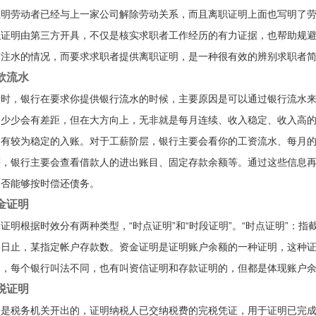
证明劳动者已经与上一家公司解除劳动关系，而且离职证明上面也写明了
职证明由第三方开具，不仅是核实求职者工作经历的有力证据，也帮助规
有注水的情况，而要求求职者提供离职证明，是一种很有效的辨别求职者
款流水
请时，银行在要求你提供银行流水的时候，主要原因是可以通过银行流水
多少少会有差距，但在大方向上，无非就是每月连续、收入稳定、收入高
间有较为稳定的入账。对于工薪阶层，银行主要会看你的工资流水、每月
等，银行主要会查看借款人的进出账目、固定存款余额等。通过这些信息
是否能够按时偿还债务。
金证明
证明根据时效分有两种类型，“时点证明”和“时段证明”。“时点证明”：
某日止，某指定帐户存款数。资金证明是证明账户余额的一种证明，这种
明，每个银行叫法不同，也有叫资信证明和存款证明的，但都是体现账户
税证明
明是税务机关开出的，证明纳税人已交纳税费的完税凭证，用于证明已完