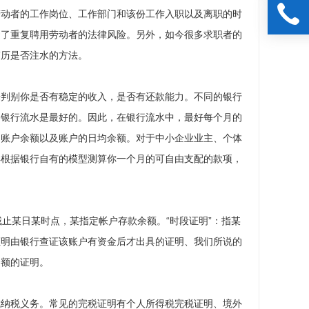
劳动者的工作岗位、工作部门和该份工作入职以及离职的时
避了重复聘用劳动者的法律风险。另外，如今很多求职者的
简历是否注水的方法。
来判别你是否有稳定的收入，是否有还款能力。不同的银行
的银行流水是最好的。因此，在银行流水中，最好每个月的
的账户余额以及账户的日均余额。对于中小企业业主、个体
再根据银行自有的模型测算你一个月的可自由支配的款项，
指截止某日某时点，某指定帐户存款余额。“时段证明”：指某
证明由银行查证该账户有资金后才出具的证明、我们所说的
余额的证明。
成纳税义务。常见的完税证明有个人所得税完税证明、境外