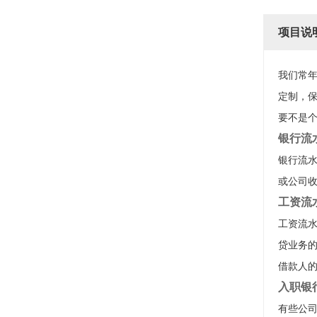
项目说
我们常
定制，
要不是个
银行流
银行流水
或公司
工资流
工资流
贷业务
借款人
入职银
有些公