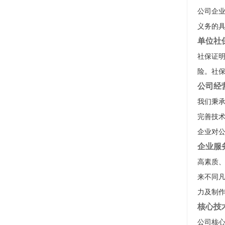
公司企
义务的
单位社
社保证
险。社
公司经
我们秉承
完善技
企业对
企业服
高素质
来不同
力及制
核心技
公司核