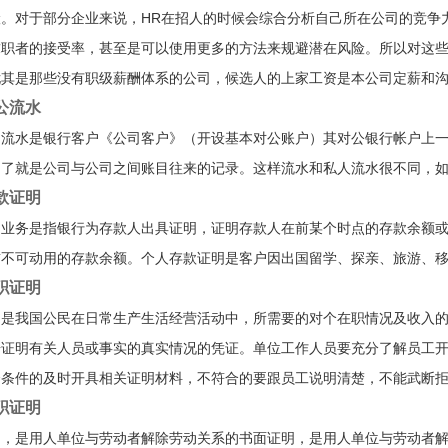
险。对于部分企业来说，HR在招人的时候会综合分析自己所在公司的竞争
求职者的接受率，甚至是可以使用更多的方法来规避潜在风险。所以对这些
其是那些没有职级薪酬体系的公司，候选人的上家工资是本公司定薪和沟通o
公流水
户流水是银行客户《公司客户》（开设基本对公账户）其对公银行帐户上
白了就是公司与公司之间账目往来的记录。这样流水和私人流水很不同，
款证明
明业务是指银行为存款人出具证明，证明存款人在前某个时点的存款余额
前不可动用的存款余额。个人存款证明是客户因出国留学、探亲、旅游、
职证明
明是我国公民在日常生产生活经营活动中，所需要的对个在职情况及收入
据证明有关人员或事实的真实情况的凭证。单位工作人员要充分了解员工
合条件的及时开具相关证明材料，不符合的要跟员工说明清楚，不能武断
职证明
明，是用人单位与劳动者解除劳动关系的书面证明，是用人单位与劳动者