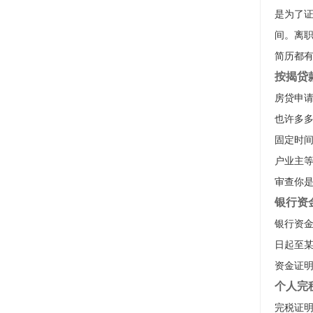
是为了
间。离
简历都
按揭贷
房贷申
也许多
固定时
户业主
审查你
银行资
银行资金
日起至
资金证
个人完
完税证