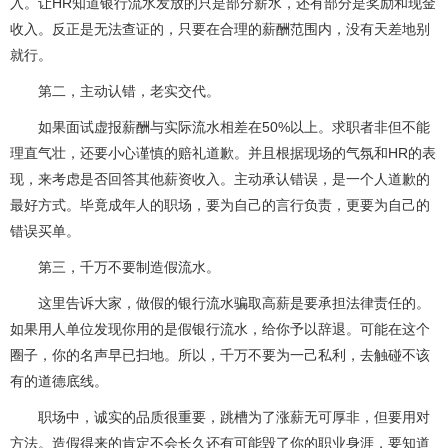
入。让HR知道银行流水发放的只是部分薪水，还有部分是奖励和现金
收入。反正是无法查证的，只要在合理的薪酬范围内，没有天差地别
就行。
第二，主动认错，老实交代。
如果面试虚报薪酬与实际流水相差在50%以上。求职者非但不能
理直气壮，还要小心谨慎的赔礼道歉。并且根据现场的气氛和HR的表
现，来考虑是否回答其他薪资收入。主动承认错误，是一个人道歉的
最好方式。毕竟成年人的职场，要为自己的言行负责，更要为自己的
错误买单。
第三，千万不要制造假流水。
这里告诉大家，做假的银行流水骗取高薪是要承担法律责任的。
如果用人单位发现你用的是假银行流水，给你予以辞退。可能在这个
圈子，你的名声早已扫地。所以，千万不要为一己私利，去触碰不该
有的道德底线。
职场中，诚实的品质很重要，跳槽为了涨薪无可厚非，但要用对
方法。造假得来的肯定不会长久还有可能毁了你的职业身涯，要知道