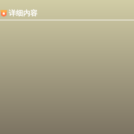
内容加载失败，可能是你的浏览器屏蔽了JS脚本！
详细内容