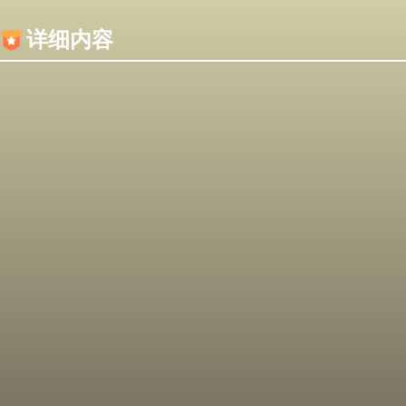
内容加载失败，可能是你的浏览器屏蔽了JS脚本！
详细内容