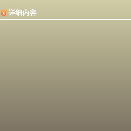
内容加载失败，可能是你的浏览器屏蔽了JS脚本！
详细内容