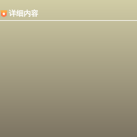
内容加载失败，可能是你的浏览器屏蔽了JS脚本！
详细内容