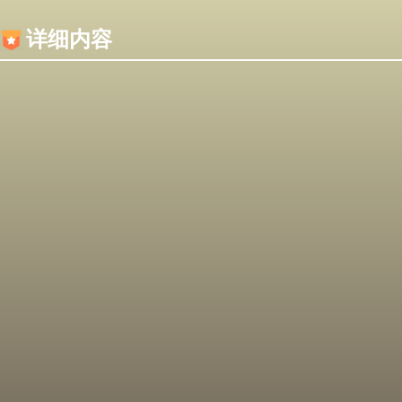
内容加载失败，可能是你的浏览器屏蔽了JS脚本！
详细内容