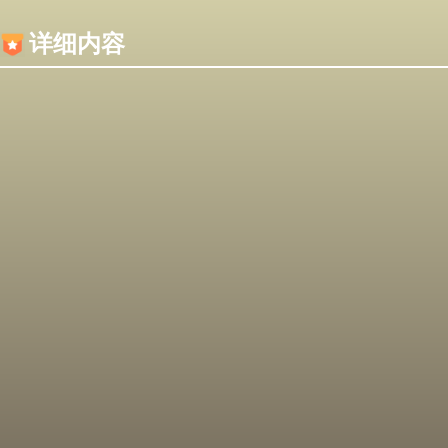
内容加载失败，可能是你的浏览器屏蔽了JS脚本！
详细内容