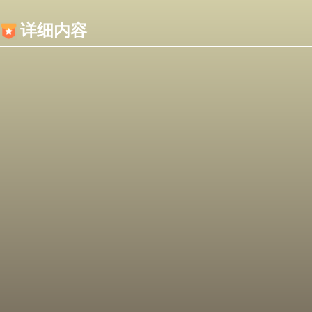
内容加载失败，可能是你的浏览器屏蔽了JS脚本！
详细内容