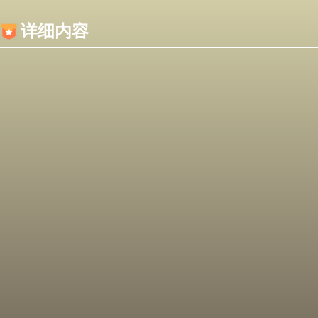
内容加载失败，可能是你的浏览器屏蔽了JS脚本！
详细内容