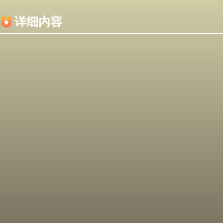
内容加载失败，可能是你的浏览器屏蔽了JS脚本！
详细内容