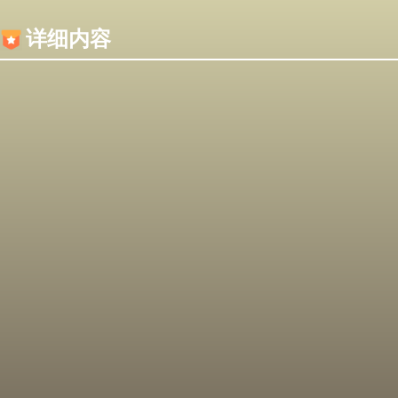
内容加载失败，可能是你的浏览器屏蔽了JS脚本！
详细内容