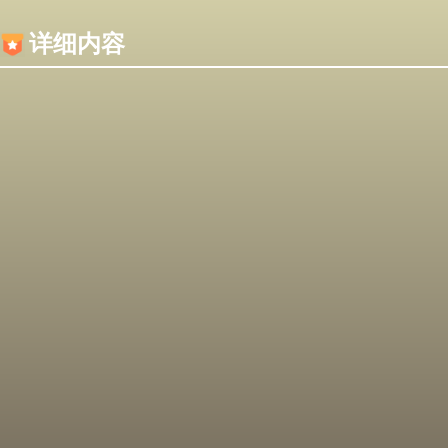
内容加载失败，可能是你的浏览器屏蔽了JS脚本！
详细内容