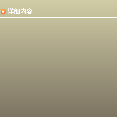
内容加载失败，可能是你的浏览器屏蔽了JS脚本！
详细内容