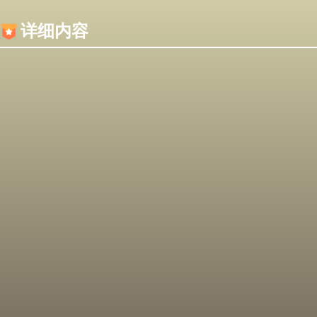
内容加载失败，可能是你的浏览器屏蔽了JS脚本！
详细内容