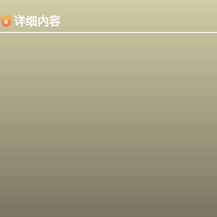
内容加载失败，可能是你的浏览器屏蔽了JS脚本！
详细内容