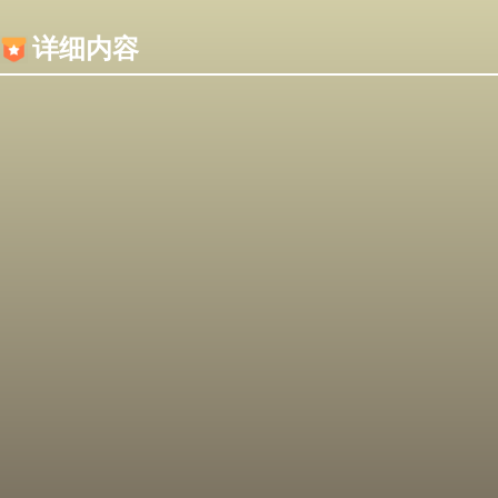
内容加载失败，可能是你的浏览器屏蔽了JS脚本！
详细内容