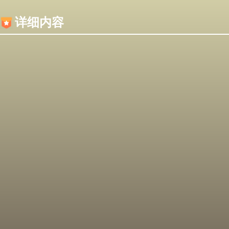
内容加载失败，可能是你的浏览器屏蔽了JS脚本！
详细内容