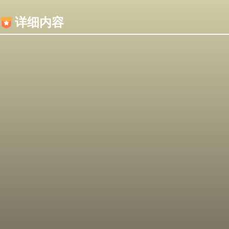
内容加载失败，可能是你的浏览器屏蔽了JS脚本！
详细内容