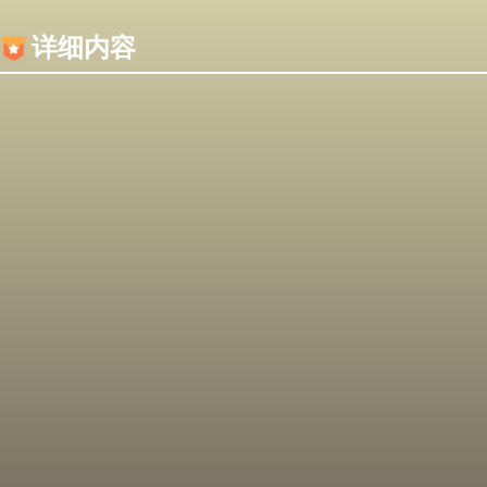
内容加载失败，可能是你的浏览器屏蔽了JS脚本！
详细内容