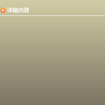
内容加载失败，可能是你的浏览器屏蔽了JS脚本！
详细内容