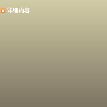
内容加载失败，可能是你的浏览器屏蔽了JS脚本！
详细内容