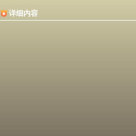
内容加载失败，可能是你的浏览器屏蔽了JS脚本！
详细内容