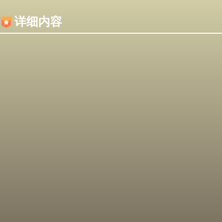
内容加载失败，可能是你的浏览器屏蔽了JS脚本！
详细内容