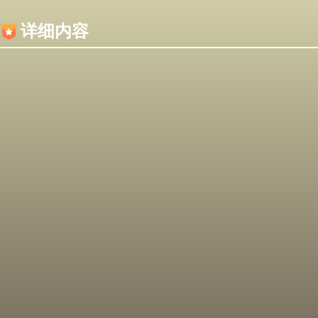
内容加载失败，可能是你的浏览器屏蔽了JS脚本！
详细内容