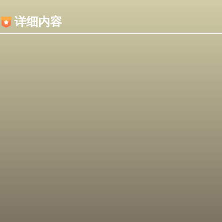
内容加载失败，可能是你的浏览器屏蔽了JS脚本！
详细内容