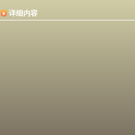
内容加载失败，可能是你的浏览器屏蔽了JS脚本！
详细内容