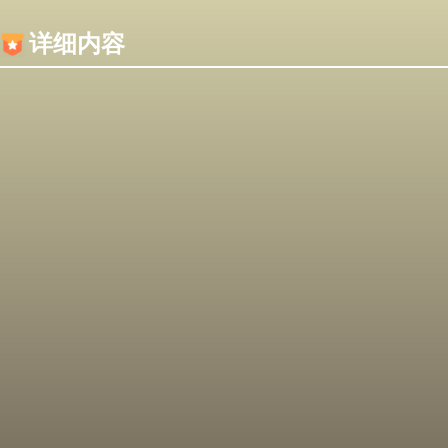
内容加载失败，可能是你的浏览器屏蔽了JS脚本！
详细内容