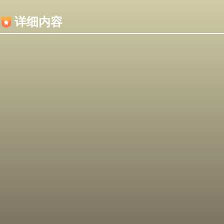
内容加载失败，可能是你的浏览器屏蔽了JS脚本！
详细内容