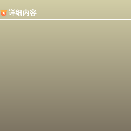
内容加载失败，可能是你的浏览器屏蔽了JS脚本！
详细内容