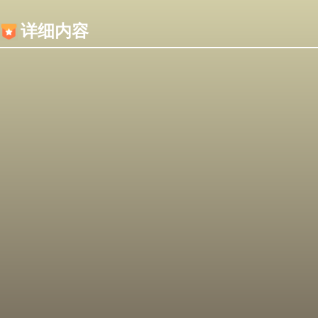
内容加载失败，可能是你的浏览器屏蔽了JS脚本！
详细内容