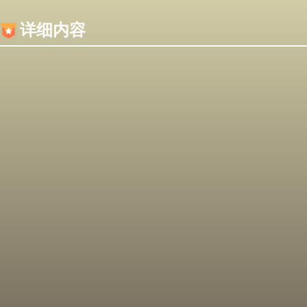
内容加载失败，可能是你的浏览器屏蔽了JS脚本！
详细内容