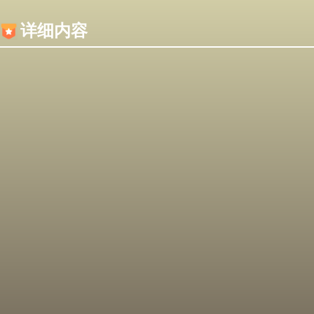
内容加载失败，可能是你的浏览器屏蔽了JS脚本！
详细内容