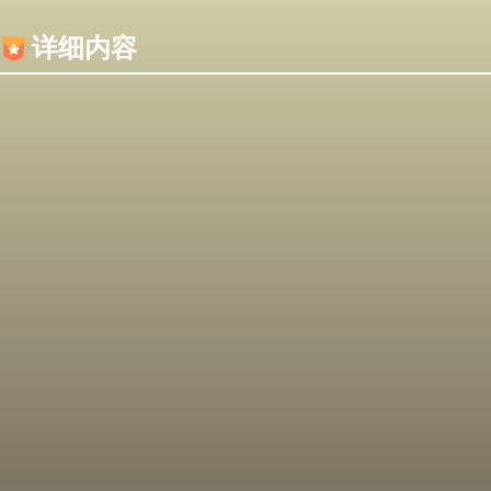
内容加载失败，可能是你的浏览器屏蔽了JS脚本！
详细内容