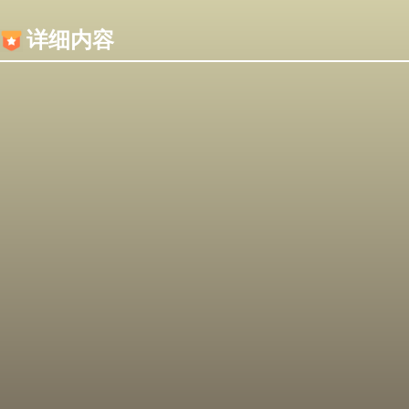
内容加载失败，可能是你的浏览器屏蔽了JS脚本！
详细内容