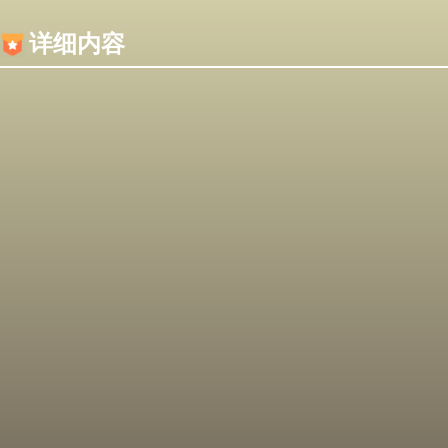
内容加载失败，可能是你的浏览器屏蔽了JS脚本！
详细内容