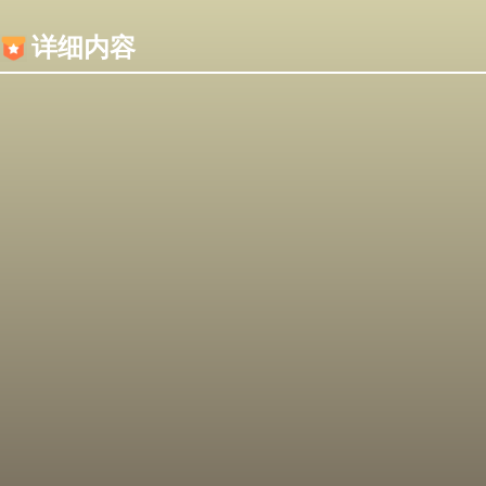
内容加载失败，可能是你的浏览器屏蔽了JS脚本！
详细内容