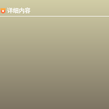
内容加载失败，可能是你的浏览器屏蔽了JS脚本！
详细内容