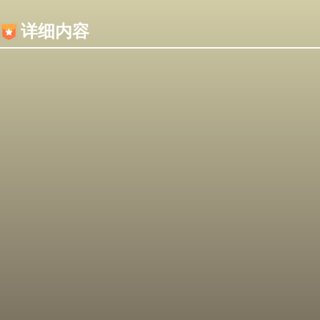
内容加载失败，可能是你的浏览器屏蔽了JS脚本！
详细内容