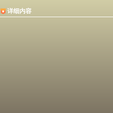
内容加载失败，可能是你的浏览器屏蔽了JS脚本！
详细内容